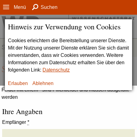
Menü
Suchen
Hinweis zur Verwendung von Cookies
Cookies erleichtern die Bereitstellung unserer Dienste.
SERVICE
Mit der Nutzung unserer Dienste erklären Sie sich damit
einverstanden, dass wir Cookies verwenden. Weitere
Informationen zum Datenschutz erhalten Sie über den
Seite empfehlen
folgenden Link:
Datenschutz
Erlauben
Ablehnen
Felder mit einem * sind Pflichtfelder und müssen ausgefüllt
werden
Ihre Angaben
Empfänger
*