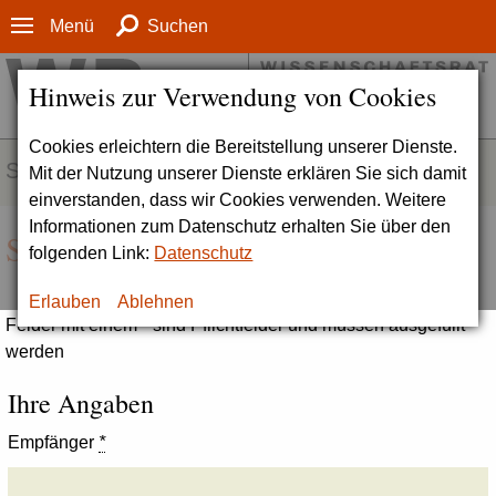
Menü
Suchen
Hinweis zur Verwendung von Cookies
Cookies erleichtern die Bereitstellung unserer Dienste.
SERVICE
Mit der Nutzung unserer Dienste erklären Sie sich damit
einverstanden, dass wir Cookies verwenden. Weitere
Informationen zum Datenschutz erhalten Sie über den
Seite empfehlen
folgenden Link:
Datenschutz
Erlauben
Ablehnen
Felder mit einem * sind Pflichtfelder und müssen ausgefüllt
werden
Ihre Angaben
Empfänger
*