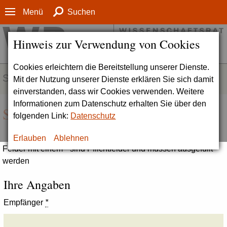
Menü
Suchen
Hinweis zur Verwendung von Cookies
Cookies erleichtern die Bereitstellung unserer Dienste.
SERVICE
Mit der Nutzung unserer Dienste erklären Sie sich damit
einverstanden, dass wir Cookies verwenden. Weitere
Informationen zum Datenschutz erhalten Sie über den
Seite empfehlen
folgenden Link:
Datenschutz
Erlauben
Ablehnen
Felder mit einem * sind Pflichtfelder und müssen ausgefüllt
werden
Ihre Angaben
Empfänger
*