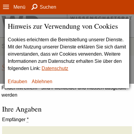
Menü
Suchen
Hinweis zur Verwendung von Cookies
Cookies erleichtern die Bereitstellung unserer Dienste.
SERVICE
Mit der Nutzung unserer Dienste erklären Sie sich damit
einverstanden, dass wir Cookies verwenden. Weitere
Informationen zum Datenschutz erhalten Sie über den
Seite empfehlen
folgenden Link:
Datenschutz
Erlauben
Ablehnen
Felder mit einem * sind Pflichtfelder und müssen ausgefüllt
werden
Ihre Angaben
Empfänger
*