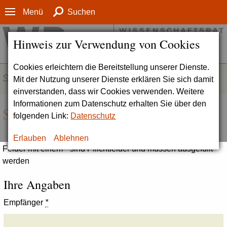
Menü
Suchen
Hinweis zur Verwendung von Cookies
Cookies erleichtern die Bereitstellung unserer Dienste.
SERVICE
Mit der Nutzung unserer Dienste erklären Sie sich damit
einverstanden, dass wir Cookies verwenden. Weitere
Informationen zum Datenschutz erhalten Sie über den
Seite empfehlen
folgenden Link:
Datenschutz
Erlauben
Ablehnen
Felder mit einem * sind Pflichtfelder und müssen ausgefüllt
werden
Ihre Angaben
Empfänger
*