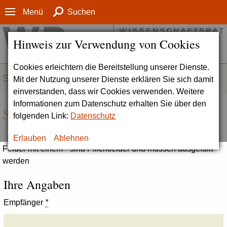
Menü
Suchen
Hinweis zur Verwendung von Cookies
Cookies erleichtern die Bereitstellung unserer Dienste.
SERVICE
Mit der Nutzung unserer Dienste erklären Sie sich damit
einverstanden, dass wir Cookies verwenden. Weitere
Informationen zum Datenschutz erhalten Sie über den
Seite empfehlen
folgenden Link:
Datenschutz
Erlauben
Ablehnen
Felder mit einem * sind Pflichtfelder und müssen ausgefüllt
werden
Ihre Angaben
Empfänger
*