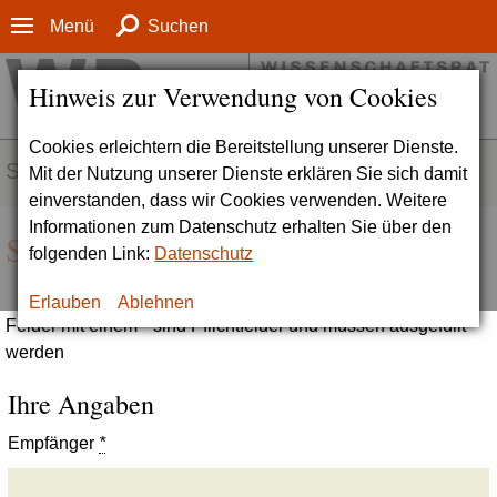
Menü
Suchen
Hinweis zur Verwendung von Cookies
Cookies erleichtern die Bereitstellung unserer Dienste.
SERVICE
Mit der Nutzung unserer Dienste erklären Sie sich damit
einverstanden, dass wir Cookies verwenden. Weitere
Informationen zum Datenschutz erhalten Sie über den
Seite empfehlen
folgenden Link:
Datenschutz
Erlauben
Ablehnen
Felder mit einem * sind Pflichtfelder und müssen ausgefüllt
werden
Ihre Angaben
Empfänger
*