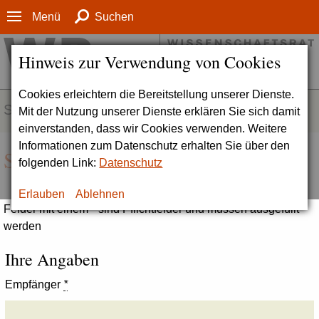
Menü
Suchen
Hinweis zur Verwendung von Cookies
Cookies erleichtern die Bereitstellung unserer Dienste.
SERVICE
Mit der Nutzung unserer Dienste erklären Sie sich damit
einverstanden, dass wir Cookies verwenden. Weitere
Informationen zum Datenschutz erhalten Sie über den
Seite empfehlen
folgenden Link:
Datenschutz
Erlauben
Ablehnen
Felder mit einem * sind Pflichtfelder und müssen ausgefüllt
werden
Ihre Angaben
Empfänger
*