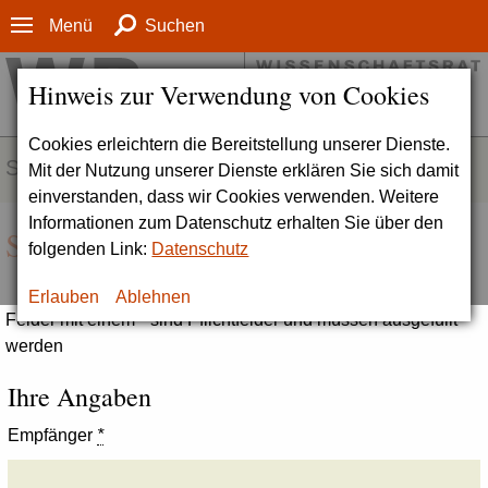
Menü
Suchen
Hinweis zur Verwendung von Cookies
Cookies erleichtern die Bereitstellung unserer Dienste.
SERVICE
Mit der Nutzung unserer Dienste erklären Sie sich damit
einverstanden, dass wir Cookies verwenden. Weitere
Informationen zum Datenschutz erhalten Sie über den
Seite empfehlen
folgenden Link:
Datenschutz
Erlauben
Ablehnen
Felder mit einem * sind Pflichtfelder und müssen ausgefüllt
werden
Ihre Angaben
Empfänger
*