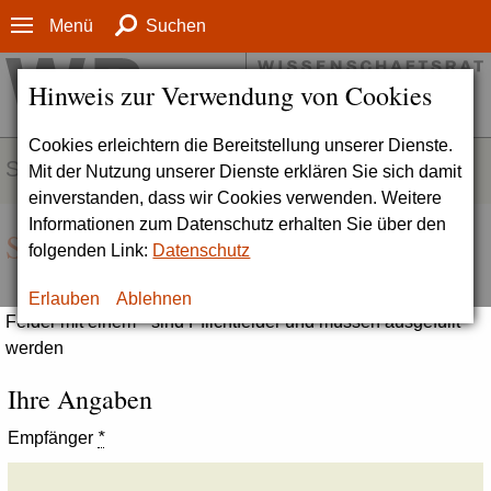
Menü
Suchen
Hinweis zur Verwendung von Cookies
Cookies erleichtern die Bereitstellung unserer Dienste.
SERVICE
Mit der Nutzung unserer Dienste erklären Sie sich damit
einverstanden, dass wir Cookies verwenden. Weitere
Informationen zum Datenschutz erhalten Sie über den
Seite empfehlen
folgenden Link:
Datenschutz
Erlauben
Ablehnen
Felder mit einem * sind Pflichtfelder und müssen ausgefüllt
werden
Ihre Angaben
Empfänger
*