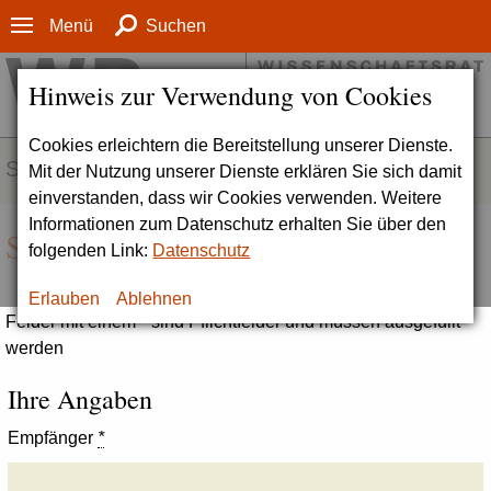
Menü
Suchen
Hinweis zur Verwendung von Cookies
Cookies erleichtern die Bereitstellung unserer Dienste.
SERVICE
Mit der Nutzung unserer Dienste erklären Sie sich damit
einverstanden, dass wir Cookies verwenden. Weitere
Informationen zum Datenschutz erhalten Sie über den
Seite empfehlen
folgenden Link:
Datenschutz
Erlauben
Ablehnen
Felder mit einem * sind Pflichtfelder und müssen ausgefüllt
werden
Ihre Angaben
Empfänger
*