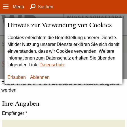
Menü
Suchen
Hinweis zur Verwendung von Cookies
Cookies erleichtern die Bereitstellung unserer Dienste.
SERVICE
Mit der Nutzung unserer Dienste erklären Sie sich damit
einverstanden, dass wir Cookies verwenden. Weitere
Informationen zum Datenschutz erhalten Sie über den
Seite empfehlen
folgenden Link:
Datenschutz
Erlauben
Ablehnen
Felder mit einem * sind Pflichtfelder und müssen ausgefüllt
werden
Ihre Angaben
Empfänger
*