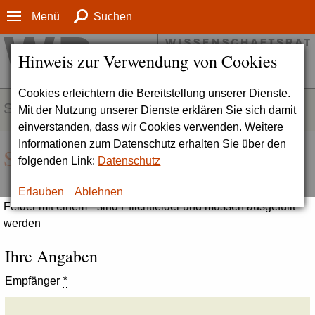
Menü
Suchen
Hinweis zur Verwendung von Cookies
Cookies erleichtern die Bereitstellung unserer Dienste.
SERVICE
Mit der Nutzung unserer Dienste erklären Sie sich damit
einverstanden, dass wir Cookies verwenden. Weitere
Informationen zum Datenschutz erhalten Sie über den
Seite empfehlen
folgenden Link:
Datenschutz
Erlauben
Ablehnen
Felder mit einem * sind Pflichtfelder und müssen ausgefüllt
werden
Ihre Angaben
Empfänger
*