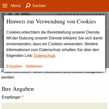
Menü
Suchen
Hinweis zur Verwendung von Cookies
Cookies erleichtern die Bereitstellung unserer Dienste.
SERVICE
Mit der Nutzung unserer Dienste erklären Sie sich damit
einverstanden, dass wir Cookies verwenden. Weitere
Informationen zum Datenschutz erhalten Sie über den
Seite empfehlen
folgenden Link:
Datenschutz
Erlauben
Ablehnen
Felder mit einem * sind Pflichtfelder und müssen ausgefüllt
werden
Ihre Angaben
Empfänger
*