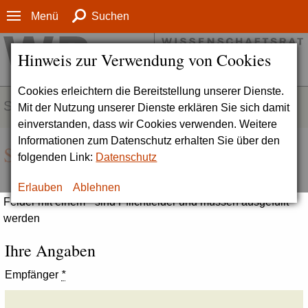
Menü
Suchen
Hinweis zur Verwendung von Cookies
Cookies erleichtern die Bereitstellung unserer Dienste.
SERVICE
Mit der Nutzung unserer Dienste erklären Sie sich damit
einverstanden, dass wir Cookies verwenden. Weitere
Informationen zum Datenschutz erhalten Sie über den
Seite empfehlen
folgenden Link:
Datenschutz
Erlauben
Ablehnen
Felder mit einem * sind Pflichtfelder und müssen ausgefüllt
werden
Ihre Angaben
Empfänger
*