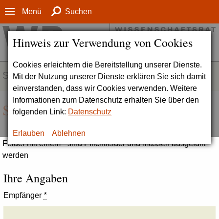
Menü
Suchen
Hinweis zur Verwendung von Cookies
Cookies erleichtern die Bereitstellung unserer Dienste.
SERVICE
Mit der Nutzung unserer Dienste erklären Sie sich damit
einverstanden, dass wir Cookies verwenden. Weitere
Informationen zum Datenschutz erhalten Sie über den
Seite empfehlen
folgenden Link:
Datenschutz
Erlauben
Ablehnen
Felder mit einem * sind Pflichtfelder und müssen ausgefüllt
werden
Ihre Angaben
Empfänger
*