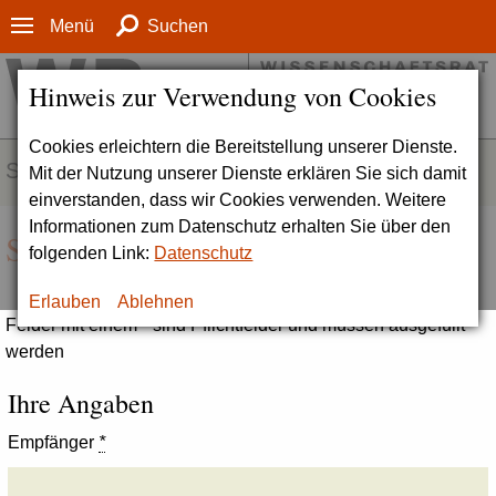
Menü
Suchen
Hinweis zur Verwendung von Cookies
Cookies erleichtern die Bereitstellung unserer Dienste.
SERVICE
Mit der Nutzung unserer Dienste erklären Sie sich damit
einverstanden, dass wir Cookies verwenden. Weitere
Informationen zum Datenschutz erhalten Sie über den
Seite empfehlen
folgenden Link:
Datenschutz
Erlauben
Ablehnen
Felder mit einem * sind Pflichtfelder und müssen ausgefüllt
werden
Ihre Angaben
Empfänger
*