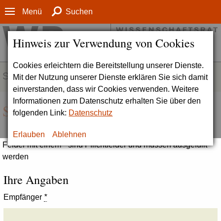
Menü
Suchen
Hinweis zur Verwendung von Cookies
Cookies erleichtern die Bereitstellung unserer Dienste.
SERVICE
Mit der Nutzung unserer Dienste erklären Sie sich damit
einverstanden, dass wir Cookies verwenden. Weitere
Informationen zum Datenschutz erhalten Sie über den
Seite empfehlen
folgenden Link:
Datenschutz
Erlauben
Ablehnen
Felder mit einem * sind Pflichtfelder und müssen ausgefüllt
werden
Ihre Angaben
Empfänger
*