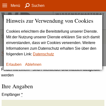
Menü
Suchen
Hinweis zur Verwendung von Cookies
Cookies erleichtern die Bereitstellung unserer Dienste.
SERVICE
Mit der Nutzung unserer Dienste erklären Sie sich damit
einverstanden, dass wir Cookies verwenden. Weitere
Informationen zum Datenschutz erhalten Sie über den
Seite empfehlen
folgenden Link:
Datenschutz
Erlauben
Ablehnen
Felder mit einem * sind Pflichtfelder und müssen ausgefüllt
werden
Ihre Angaben
Empfänger
*