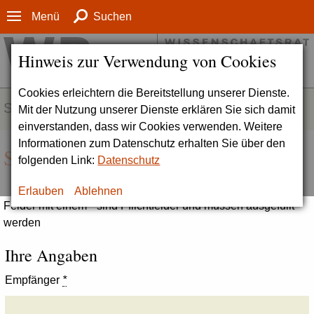
Menü
Suchen
Hinweis zur Verwendung von Cookies
Cookies erleichtern die Bereitstellung unserer Dienste.
SERVICE
Mit der Nutzung unserer Dienste erklären Sie sich damit
einverstanden, dass wir Cookies verwenden. Weitere
Informationen zum Datenschutz erhalten Sie über den
Seite empfehlen
folgenden Link:
Datenschutz
Erlauben
Ablehnen
Felder mit einem * sind Pflichtfelder und müssen ausgefüllt
werden
Ihre Angaben
Empfänger
*