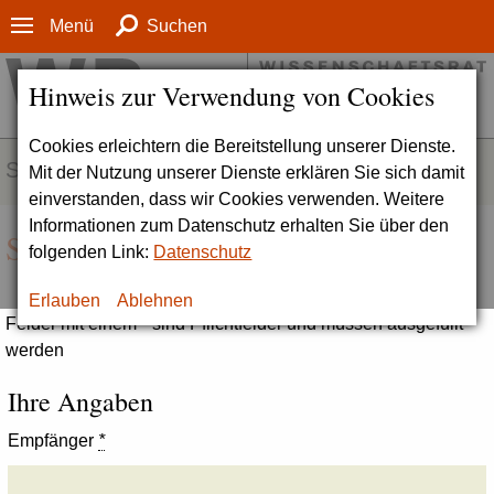
Menü
Suchen
Hinweis zur Verwendung von Cookies
Cookies erleichtern die Bereitstellung unserer Dienste.
SERVICE
Mit der Nutzung unserer Dienste erklären Sie sich damit
einverstanden, dass wir Cookies verwenden. Weitere
Informationen zum Datenschutz erhalten Sie über den
Seite empfehlen
folgenden Link:
Datenschutz
Erlauben
Ablehnen
Felder mit einem * sind Pflichtfelder und müssen ausgefüllt
werden
Ihre Angaben
Empfänger
*