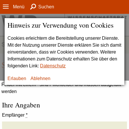
Menü
Suchen
Hinweis zur Verwendung von Cookies
Cookies erleichtern die Bereitstellung unserer Dienste.
SERVICE
Mit der Nutzung unserer Dienste erklären Sie sich damit
einverstanden, dass wir Cookies verwenden. Weitere
Informationen zum Datenschutz erhalten Sie über den
Seite empfehlen
folgenden Link:
Datenschutz
Erlauben
Ablehnen
Felder mit einem * sind Pflichtfelder und müssen ausgefüllt
werden
Ihre Angaben
Empfänger
*