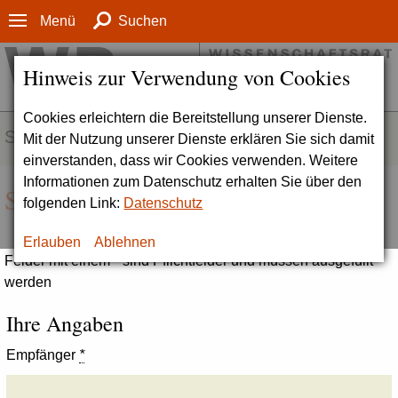
Menü
Suchen
Hinweis zur Verwendung von Cookies
Cookies erleichtern die Bereitstellung unserer Dienste.
SERVICE
Mit der Nutzung unserer Dienste erklären Sie sich damit
einverstanden, dass wir Cookies verwenden. Weitere
Informationen zum Datenschutz erhalten Sie über den
Seite empfehlen
folgenden Link:
Datenschutz
Erlauben
Ablehnen
Felder mit einem * sind Pflichtfelder und müssen ausgefüllt
werden
Ihre Angaben
Empfänger
*