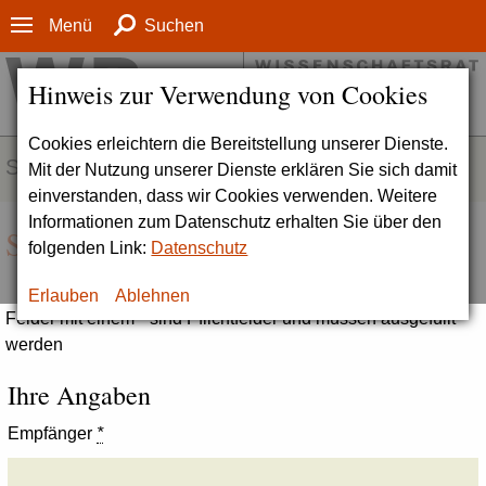
Menü
Suchen
Hinweis zur Verwendung von Cookies
Cookies erleichtern die Bereitstellung unserer Dienste.
SERVICE
Mit der Nutzung unserer Dienste erklären Sie sich damit
einverstanden, dass wir Cookies verwenden. Weitere
Informationen zum Datenschutz erhalten Sie über den
Seite empfehlen
folgenden Link:
Datenschutz
Erlauben
Ablehnen
Felder mit einem * sind Pflichtfelder und müssen ausgefüllt
werden
Ihre Angaben
Empfänger
*