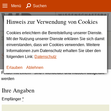
Menü
Suchen
Hinweis zur Verwendung von Cookies
Cookies erleichtern die Bereitstellung unserer Dienste.
SERVICE
Mit der Nutzung unserer Dienste erklären Sie sich damit
einverstanden, dass wir Cookies verwenden. Weitere
Informationen zum Datenschutz erhalten Sie über den
Seite empfehlen
folgenden Link:
Datenschutz
Erlauben
Ablehnen
Felder mit einem * sind Pflichtfelder und müssen ausgefüllt
werden
Ihre Angaben
Empfänger
*