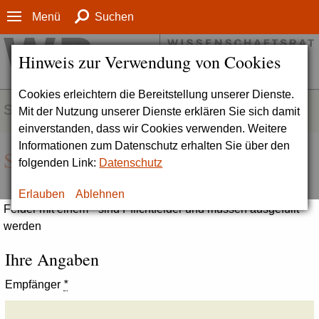
Menü
Suchen
Hinweis zur Verwendung von Cookies
Cookies erleichtern die Bereitstellung unserer Dienste.
SERVICE
Mit der Nutzung unserer Dienste erklären Sie sich damit
einverstanden, dass wir Cookies verwenden. Weitere
Informationen zum Datenschutz erhalten Sie über den
Seite empfehlen
folgenden Link:
Datenschutz
Erlauben
Ablehnen
Felder mit einem * sind Pflichtfelder und müssen ausgefüllt
werden
Ihre Angaben
Empfänger
*