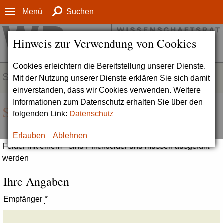
Menü
Suchen
Hinweis zur Verwendung von Cookies
Cookies erleichtern die Bereitstellung unserer Dienste.
SERVICE
Mit der Nutzung unserer Dienste erklären Sie sich damit
einverstanden, dass wir Cookies verwenden. Weitere
Informationen zum Datenschutz erhalten Sie über den
Seite empfehlen
folgenden Link:
Datenschutz
Erlauben
Ablehnen
Felder mit einem * sind Pflichtfelder und müssen ausgefüllt
werden
Ihre Angaben
Empfänger
*