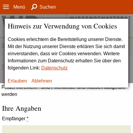
Menü
Suchen
Hinweis zur Verwendung von Cookies
Cookies erleichtern die Bereitstellung unserer Dienste.
SERVICE
Mit der Nutzung unserer Dienste erklären Sie sich damit
einverstanden, dass wir Cookies verwenden. Weitere
Informationen zum Datenschutz erhalten Sie über den
Seite empfehlen
folgenden Link:
Datenschutz
Erlauben
Ablehnen
Felder mit einem * sind Pflichtfelder und müssen ausgefüllt
werden
Ihre Angaben
Empfänger
*