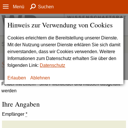
Menü
Suchen
Hinweis zur Verwendung von Cookies
Cookies erleichtern die Bereitstellung unserer Dienste.
SERVICE
Mit der Nutzung unserer Dienste erklären Sie sich damit
einverstanden, dass wir Cookies verwenden. Weitere
Informationen zum Datenschutz erhalten Sie über den
Seite empfehlen
folgenden Link:
Datenschutz
Erlauben
Ablehnen
Felder mit einem * sind Pflichtfelder und müssen ausgefüllt
werden
Ihre Angaben
Empfänger
*