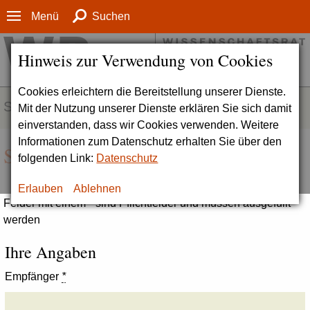
Menü
Suchen
Hinweis zur Verwendung von Cookies
Cookies erleichtern die Bereitstellung unserer Dienste.
SERVICE
Mit der Nutzung unserer Dienste erklären Sie sich damit
einverstanden, dass wir Cookies verwenden. Weitere
Informationen zum Datenschutz erhalten Sie über den
Seite empfehlen
folgenden Link:
Datenschutz
Erlauben
Ablehnen
Felder mit einem * sind Pflichtfelder und müssen ausgefüllt
werden
Ihre Angaben
Empfänger
*