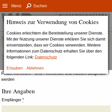
Menü
Suchen
Hinweis zur Verwendung von Cookies
Cookies erleichtern die Bereitstellung unserer Dienste.
SERVICE
Mit der Nutzung unserer Dienste erklären Sie sich damit
einverstanden, dass wir Cookies verwenden. Weitere
Informationen zum Datenschutz erhalten Sie über den
Seite empfehlen
folgenden Link:
Datenschutz
Erlauben
Ablehnen
Felder mit einem * sind Pflichtfelder und müssen ausgefüllt
werden
Ihre Angaben
Empfänger
*