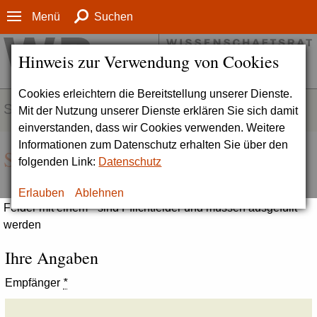
Menü
Suchen
Hinweis zur Verwendung von Cookies
Cookies erleichtern die Bereitstellung unserer Dienste.
SERVICE
Mit der Nutzung unserer Dienste erklären Sie sich damit
einverstanden, dass wir Cookies verwenden. Weitere
Informationen zum Datenschutz erhalten Sie über den
Seite empfehlen
folgenden Link:
Datenschutz
Erlauben
Ablehnen
Felder mit einem * sind Pflichtfelder und müssen ausgefüllt
werden
Ihre Angaben
Empfänger
*