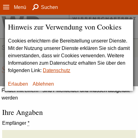
Menü
Suchen
Hinweis zur Verwendung von Cookies
Cookies erleichtern die Bereitstellung unserer Dienste.
SERVICE
Mit der Nutzung unserer Dienste erklären Sie sich damit
einverstanden, dass wir Cookies verwenden. Weitere
Informationen zum Datenschutz erhalten Sie über den
Seite empfehlen
folgenden Link:
Datenschutz
Erlauben
Ablehnen
Felder mit einem * sind Pflichtfelder und müssen ausgefüllt
werden
Ihre Angaben
Empfänger
*