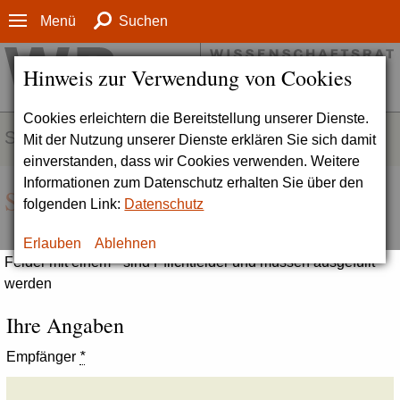
Menü
Suchen
Hinweis zur Verwendung von Cookies
Cookies erleichtern die Bereitstellung unserer Dienste.
SERVICE
Mit der Nutzung unserer Dienste erklären Sie sich damit
einverstanden, dass wir Cookies verwenden. Weitere
Informationen zum Datenschutz erhalten Sie über den
Seite empfehlen
folgenden Link:
Datenschutz
Erlauben
Ablehnen
Felder mit einem * sind Pflichtfelder und müssen ausgefüllt
werden
Ihre Angaben
Empfänger
*