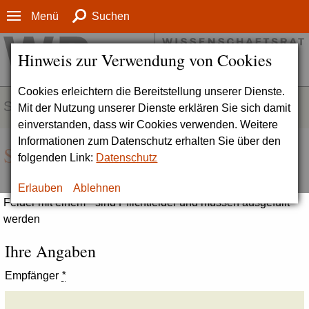
Menü
Suchen
Hinweis zur Verwendung von Cookies
Cookies erleichtern die Bereitstellung unserer Dienste.
SERVICE
Mit der Nutzung unserer Dienste erklären Sie sich damit
einverstanden, dass wir Cookies verwenden. Weitere
Informationen zum Datenschutz erhalten Sie über den
Seite empfehlen
folgenden Link:
Datenschutz
Erlauben
Ablehnen
Felder mit einem * sind Pflichtfelder und müssen ausgefüllt
werden
Ihre Angaben
Empfänger
*