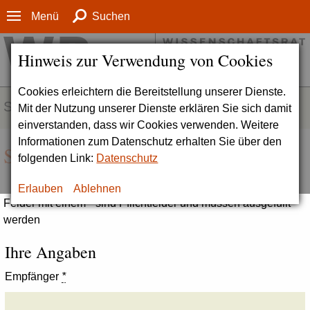
Menü
Suchen
Hinweis zur Verwendung von Cookies
Cookies erleichtern die Bereitstellung unserer Dienste.
SERVICE
Mit der Nutzung unserer Dienste erklären Sie sich damit
einverstanden, dass wir Cookies verwenden. Weitere
Informationen zum Datenschutz erhalten Sie über den
Seite empfehlen
folgenden Link:
Datenschutz
Erlauben
Ablehnen
Felder mit einem * sind Pflichtfelder und müssen ausgefüllt
werden
Ihre Angaben
Empfänger
*