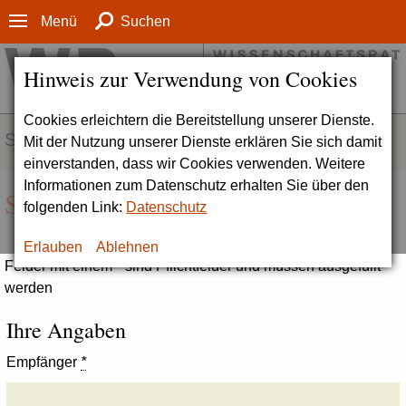
Menü
Suchen
Hinweis zur Verwendung von Cookies
Cookies erleichtern die Bereitstellung unserer Dienste.
SERVICE
Mit der Nutzung unserer Dienste erklären Sie sich damit
einverstanden, dass wir Cookies verwenden. Weitere
Informationen zum Datenschutz erhalten Sie über den
Seite empfehlen
folgenden Link:
Datenschutz
Erlauben
Ablehnen
Felder mit einem * sind Pflichtfelder und müssen ausgefüllt
werden
Ihre Angaben
Empfänger
*