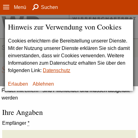
Menü
Suchen
Hinweis zur Verwendung von Cookies
Cookies erleichtern die Bereitstellung unserer Dienste.
SERVICE
Mit der Nutzung unserer Dienste erklären Sie sich damit
einverstanden, dass wir Cookies verwenden. Weitere
Informationen zum Datenschutz erhalten Sie über den
Seite empfehlen
folgenden Link:
Datenschutz
Erlauben
Ablehnen
Felder mit einem * sind Pflichtfelder und müssen ausgefüllt
werden
Ihre Angaben
Empfänger
*