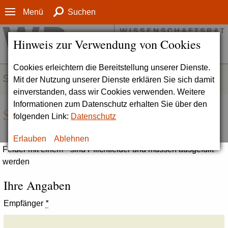
Menü
Suchen
Hinweis zur Verwendung von Cookies
Cookies erleichtern die Bereitstellung unserer Dienste.
SERVICE
Mit der Nutzung unserer Dienste erklären Sie sich damit
einverstanden, dass wir Cookies verwenden. Weitere
Informationen zum Datenschutz erhalten Sie über den
Seite empfehlen
folgenden Link:
Datenschutz
Erlauben
Ablehnen
Felder mit einem * sind Pflichtfelder und müssen ausgefüllt
werden
Ihre Angaben
Empfänger
*