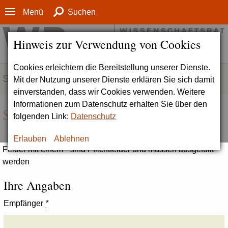
Menü
Suchen
Hinweis zur Verwendung von Cookies
Cookies erleichtern die Bereitstellung unserer Dienste.
SERVICE
Mit der Nutzung unserer Dienste erklären Sie sich damit
einverstanden, dass wir Cookies verwenden. Weitere
Informationen zum Datenschutz erhalten Sie über den
Seite empfehlen
folgenden Link:
Datenschutz
Erlauben
Ablehnen
Felder mit einem * sind Pflichtfelder und müssen ausgefüllt
werden
Ihre Angaben
Empfänger
*