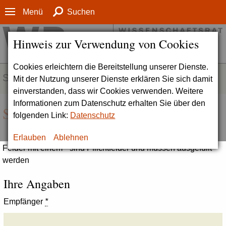
Menü
Suchen
Hinweis zur Verwendung von Cookies
Cookies erleichtern die Bereitstellung unserer Dienste.
SERVICE
Mit der Nutzung unserer Dienste erklären Sie sich damit
einverstanden, dass wir Cookies verwenden. Weitere
Informationen zum Datenschutz erhalten Sie über den
Seite empfehlen
folgenden Link:
Datenschutz
Erlauben
Ablehnen
Felder mit einem * sind Pflichtfelder und müssen ausgefüllt
werden
Ihre Angaben
Empfänger
*