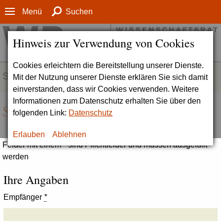
Menü
Suchen
Hinweis zur Verwendung von Cookies
Cookies erleichtern die Bereitstellung unserer Dienste.
SERVICE
Mit der Nutzung unserer Dienste erklären Sie sich damit
einverstanden, dass wir Cookies verwenden. Weitere
Informationen zum Datenschutz erhalten Sie über den
Seite empfehlen
folgenden Link:
Datenschutz
Erlauben
Ablehnen
Felder mit einem * sind Pflichtfelder und müssen ausgefüllt
werden
Ihre Angaben
Empfänger
*