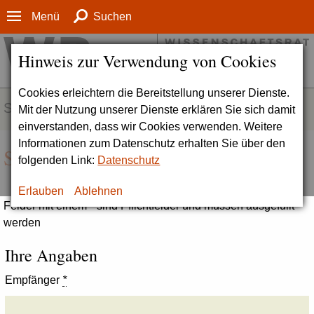
Menü
Suchen
Hinweis zur Verwendung von Cookies
Cookies erleichtern die Bereitstellung unserer Dienste.
SERVICE
Mit der Nutzung unserer Dienste erklären Sie sich damit
einverstanden, dass wir Cookies verwenden. Weitere
Informationen zum Datenschutz erhalten Sie über den
Seite empfehlen
folgenden Link:
Datenschutz
Erlauben
Ablehnen
Felder mit einem * sind Pflichtfelder und müssen ausgefüllt
werden
Ihre Angaben
Empfänger
*