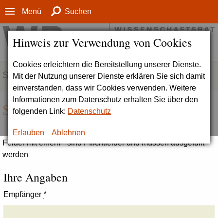
Menü
Suchen
Hinweis zur Verwendung von Cookies
Cookies erleichtern die Bereitstellung unserer Dienste.
SERVICE
Mit der Nutzung unserer Dienste erklären Sie sich damit
einverstanden, dass wir Cookies verwenden. Weitere
Informationen zum Datenschutz erhalten Sie über den
Seite empfehlen
folgenden Link:
Datenschutz
Erlauben
Ablehnen
Felder mit einem * sind Pflichtfelder und müssen ausgefüllt
werden
Ihre Angaben
Empfänger
*