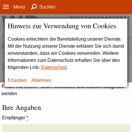
Menü
Suchen
Hinweis zur Verwendung von Cookies
Cookies erleichtern die Bereitstellung unserer Dienste.
SERVICE
Mit der Nutzung unserer Dienste erklären Sie sich damit
einverstanden, dass wir Cookies verwenden. Weitere
Informationen zum Datenschutz erhalten Sie über den
Seite empfehlen
folgenden Link:
Datenschutz
Erlauben
Ablehnen
Felder mit einem * sind Pflichtfelder und müssen ausgefüllt
werden
Ihre Angaben
Empfänger
*