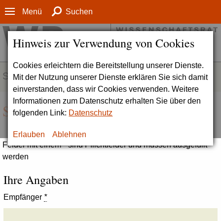
Menü
Suchen
Hinweis zur Verwendung von Cookies
Cookies erleichtern die Bereitstellung unserer Dienste.
SERVICE
Mit der Nutzung unserer Dienste erklären Sie sich damit
einverstanden, dass wir Cookies verwenden. Weitere
Informationen zum Datenschutz erhalten Sie über den
Seite empfehlen
folgenden Link:
Datenschutz
Erlauben
Ablehnen
Felder mit einem * sind Pflichtfelder und müssen ausgefüllt
werden
Ihre Angaben
Empfänger
*