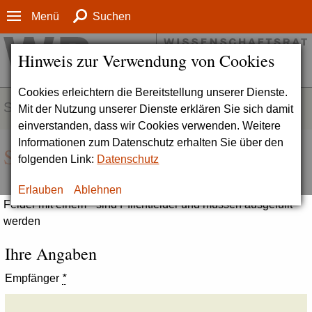
Menü
Suchen
Hinweis zur Verwendung von Cookies
Cookies erleichtern die Bereitstellung unserer Dienste.
SERVICE
Mit der Nutzung unserer Dienste erklären Sie sich damit
einverstanden, dass wir Cookies verwenden. Weitere
Informationen zum Datenschutz erhalten Sie über den
Seite empfehlen
folgenden Link:
Datenschutz
Erlauben
Ablehnen
Felder mit einem * sind Pflichtfelder und müssen ausgefüllt
werden
Ihre Angaben
Empfänger
*