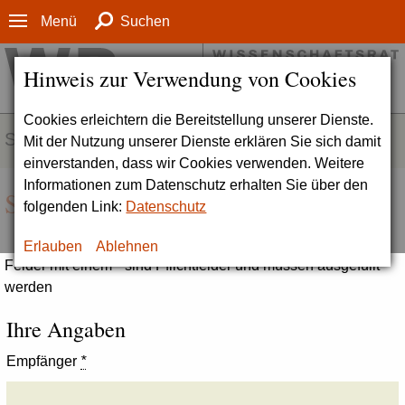
Menü
Suchen
Hinweis zur Verwendung von Cookies
Cookies erleichtern die Bereitstellung unserer Dienste.
SERVICE
Mit der Nutzung unserer Dienste erklären Sie sich damit
einverstanden, dass wir Cookies verwenden. Weitere
Informationen zum Datenschutz erhalten Sie über den
Seite empfehlen
folgenden Link:
Datenschutz
Erlauben
Ablehnen
Felder mit einem * sind Pflichtfelder und müssen ausgefüllt
werden
Ihre Angaben
Empfänger
*