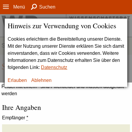
Menü
Suchen
Hinweis zur Verwendung von Cookies
Cookies erleichtern die Bereitstellung unserer Dienste.
SERVICE
Mit der Nutzung unserer Dienste erklären Sie sich damit
einverstanden, dass wir Cookies verwenden. Weitere
Informationen zum Datenschutz erhalten Sie über den
Seite empfehlen
folgenden Link:
Datenschutz
Erlauben
Ablehnen
Felder mit einem * sind Pflichtfelder und müssen ausgefüllt
werden
Ihre Angaben
Empfänger
*