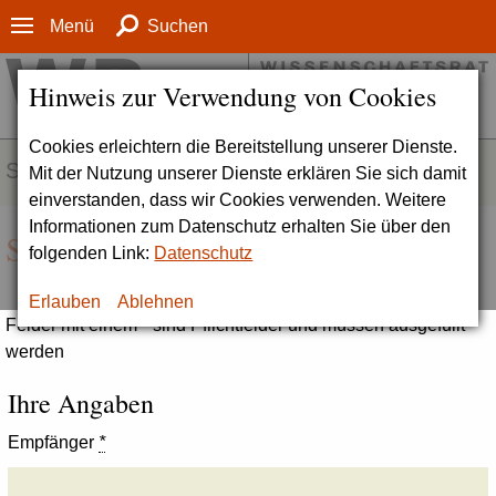
Menü
Suchen
Hinweis zur Verwendung von Cookies
Cookies erleichtern die Bereitstellung unserer Dienste.
SERVICE
Mit der Nutzung unserer Dienste erklären Sie sich damit
einverstanden, dass wir Cookies verwenden. Weitere
Informationen zum Datenschutz erhalten Sie über den
Seite empfehlen
folgenden Link:
Datenschutz
Erlauben
Ablehnen
Felder mit einem * sind Pflichtfelder und müssen ausgefüllt
werden
Ihre Angaben
Empfänger
*